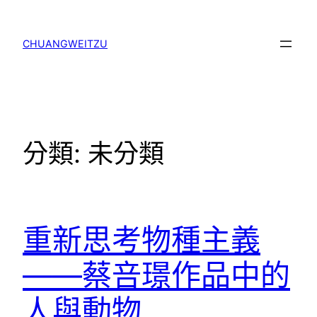
跳
至
主
CHUANGWEITZU
要
內
容
分類:
未分類
重新思考物種主義
——蔡咅璟作品中的
人與動物